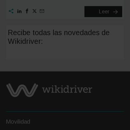
Camino
Leer
de
Santiag
Recibe todas las novedades de
en
Wikidriver:
coche:
una
alternat
cómoda
Movilidad