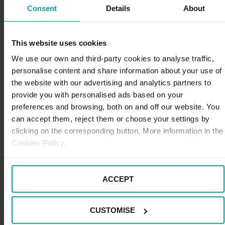
Consent
Details
About
Más de 80 años más tarde, el sector ha recuperado la
idea de aquel visionario norteamericano y todo apunta
a que podría utilizarse a gran escala en los próximos
This website uses cookies
años.
We use our own and third-party cookies to analyse traffic,
personalise content and share information about your use of
En primer lugar, debemos tener en cuenta que el uso
the website with our advertising and analytics partners to
de materiales sostenibles aplicados a la automoción
provide you with personalised ads based on your
permite
desarrollar esta industria sin contaminar
y aprovechar recursos naturales
que no generan
preferences and browsing, both on and off our website. You
impacto ambiental. Además, la producción sostenible
can accept them, reject them or choose your settings by
también abre una magnífica ventana de oportunidad
clicking on the corresponding button. More information in the
para muchas empresas del sector, ya que liderar el
Cookies Policy.
diseño de soluciones innovadoras, creativas y
ecológicas que ahorren recursos puede dar una ventaja
competitiva a una marca respecto a la competencia y
ACCEPT
convertirla en un modelo a seguir.
A continuación, un par de apuntes interesantes sobre la
CUSTOMISE
industria del cáñamo: en Europa, Francia es el mayor