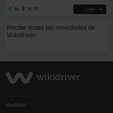
5
Leer
ventaja
de
Recibe todas las novedades de
tener
Wikidriver:
un
coche
eléctric
Movilidad