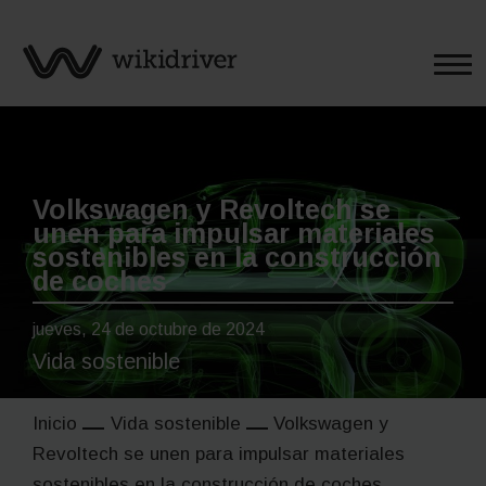
Saltar
al
contenido
Volkswagen y Revoltech se
unen para impulsar materiales
sostenibles en la construcción
de coches
jueves, 24 de octubre de 2024
Vida sostenible
Inicio
Vida sostenible
Volkswagen y
Revoltech se unen para impulsar materiales
sostenibles en la construcción de coches