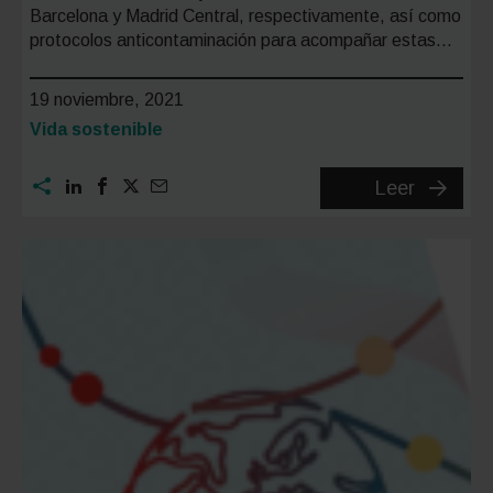
Barcelona y Madrid Central, respectivamente, así como
protocolos anticontaminación para acompañar estas…
19 noviembre, 2021
Categoría:
Vida sostenible
¿Cómo
Leer
serán
las
zonas
de
bajas
emision
en
2022?