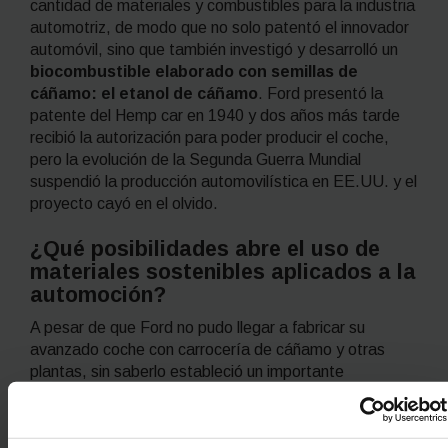
cantidad de materiales y combustibles para la industria
automotriz, de modo que no solo patentó el innovador
automóvil, sino que también investigó y desarrolló un
biocombustible elaborado con semillas de
cáñamo: el etanol de cáñamo
. Ford presentó la
patente del
Hemp car
en 1940 y dos años más tarde
recibió la autorización para poder producir el coche,
pero la evolución de la Segunda Guerra Mundial
suspendió la producción automovilística en EE.UU. y el
proyecto cayó en el olvido.
¿Qué posibilidades abre el uso de
materiales sostenibles aplicados a la
automoción?
A pesar de que Ford no pudo llegar a fabricar su
avanzado coche con carrocería de cáñamo y otras
plantas, sin saberlo estableció un importante
precedente: los materiales y combustibles vegetales
pueden aplicarse a la industria de la automoción y
abren un amplio abanico de posibilidades.