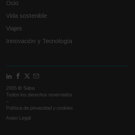
Ocio
Vida sostenible
Viajes
Innovación y Tecnología
LinkedIn
Facebook
X
Contactar
por
2005 © Saba
email
Todos los derechos reservados
–
Política de privacidad y cookies
Aviso Legal