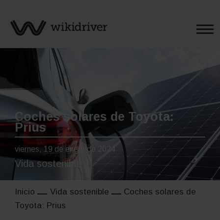
Saltar
al
contenido
Coches solares de Toyota:
Prius
viernes, 19 de enero de 2024
Vida sostenible
Inicio
Vida sostenible
Coches solares de
Toyota: Prius