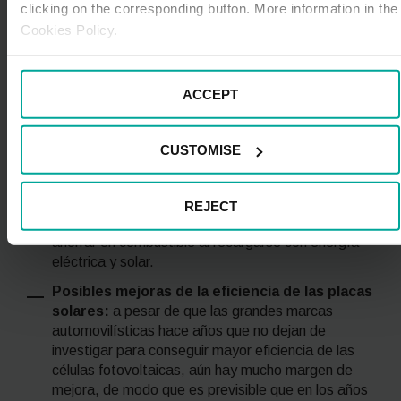
este sistema se puede generar y almacenar una
clicking on the corresponding button. More information in the
gran cantidad de energía eléctrica que, de otro
Cookies Policy.
modo, se perdería.
Larga vida útil de las placas solares:
mientras
ACCEPT
que la vida media de un vehículo de combustión en
España ronda los 13 años, la vida útil de las celdas
fotovoltaicas se sitúa entorno a los 30 años.
CUSTOMISE
Inversión rentable:
aunque es cierto que en la
actualidad los coches solares tienen un coche más
elevado que los vehículos convencionales y exigen
REJECT
un esfuerzo económico inicial, a la larga permiten
ahorrar en combustible al recargarse con energía
eléctrica y solar.
Posibles mejoras de la eficiencia de las placas
solares:
a pesar de que las grandes marcas
automovilísticas hace años que no dejan de
investigar para conseguir mayor eficiencia de las
células fotovoltaicas, aún hay mucho margen de
mejora, de modo que es previsible que en los años