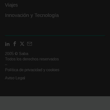
Viajes
Innovación y Tecnología
LinkedIn
Facebook
X
Contactar
por
2005 © Saba
email
Todos los derechos reservados
–
Política de privacidad y cookies
Aviso Legal