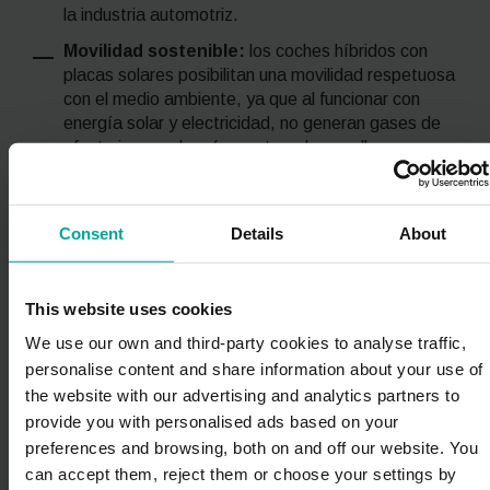
la industria automotriz.
Movilidad sostenible:
los coches híbridos con
placas solares posibilitan una movilidad respetuosa
con el medio ambiente, ya que al funcionar con
energía solar y electricidad, no generan gases de
efecto invernadero (exceptuando aquellas
derivadas de sus procesos de fabricación y de fin
de ciclo de vida). Esto mejora la calidad del aire (y
por ende, la salud pública) y se convierte en una
Consent
Details
About
herramienta muy importante para luchar contra el
cambio climático.
Autorecarga de las baterías en entornos
This website uses cookies
urbanos:
el motor eléctrico de los vehículos
We use our own and third-party cookies to analyse traffic,
híbridos se alimenta con baterías, que se recargan
personalise content and share information about your use of
gracias al sistema de frenada regenerativa del
the website with our advertising and analytics partners to
vehículo (proceso en el cual la energía cinética –
provide you with personalised ads based on your
aquella producida con el movimiento– se
preferences and browsing, both on and off our website. You
transforma en eléctrica). En los entornos urbanos,
con constantes arranques y paradas, gracias a
can accept them, reject them or choose your settings by