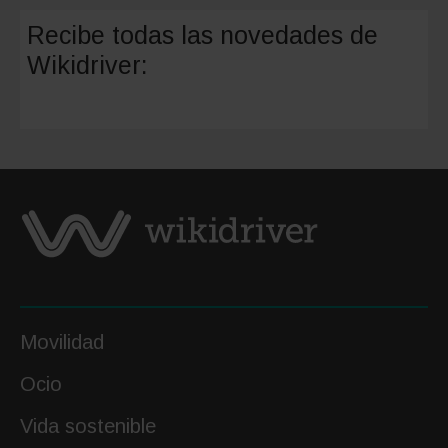
la
Recibe todas las novedades de
movilid
Wikidriver:
sostenib
Benefici
y
ejemplo
Movilidad
Ocio
Vida sostenible