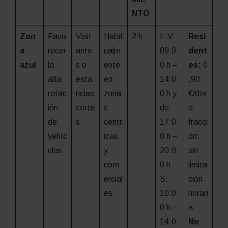
NTO
Zon
Favo
Visit
Habit
2 h
L-V:
Resi
a
recer
ante
ualm
09:0
dent
azul
la
s o
ente
0 h –
es:
0
alta
esta
en
14:0
,90
rotac
ncias
zona
0 h y
€/día
ión
corta
s
de
o
de
s
céntr
17:0
fracci
vehíc
icas
0 h –
ón;
ulos
y
20:0
sin
com
0 h
limita
ercial
S:
ción
es
10:0
horari
0 h –
a
14:0
No