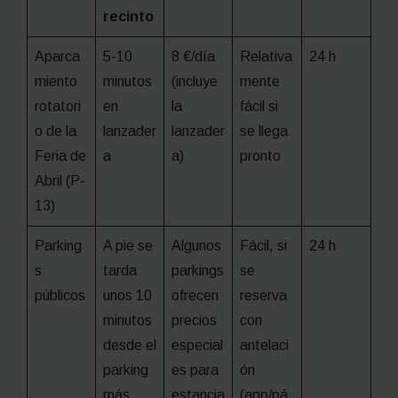
recinto
Aparca
5-10
8 €/día
Relativa
24 h
miento
minutos
(incluye
mente
rotatori
en
la
fácil si
o de la
lanzader
lanzader
se llega
Feria de
a
a)
pronto
Abril (P-
13)
Parking
A pie se
Algunos
Fácil, si
24 h
s
tarda
parkings
se
públicos
unos 10
ofrecen
reserva
minutos
precios
con
desde el
especial
antelaci
parking
es para
ón
más
estancia
(
app
/pá