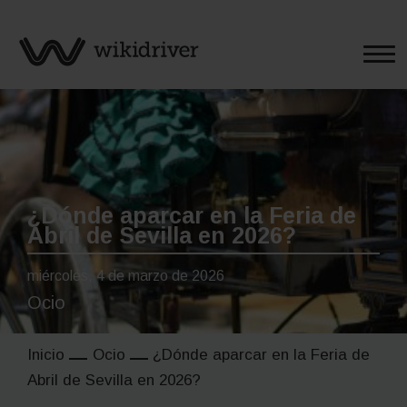
Saltar
al
contenido
¿Dónde aparcar en la Feria de
Abril de Sevilla en 2026?
miércoles, 4 de marzo de 2026
Ocio
Inicio
Ocio
¿Dónde aparcar en la Feria de
Abril de Sevilla en 2026?