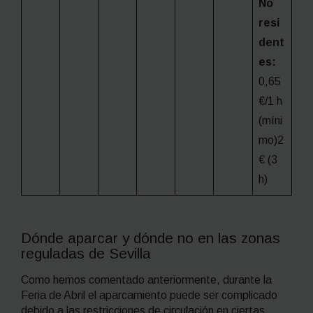
No
resi
dent
es:
0,65
€/1 h
(míni
mo)2
€ (3
h)
Dónde aparcar y dónde no en las zonas
reguladas de Sevilla
Como hemos comentado anteriormente, durante la
Feria de Abril el aparcamiento puede ser complicado
debido a las restricciones de circulación en ciertas