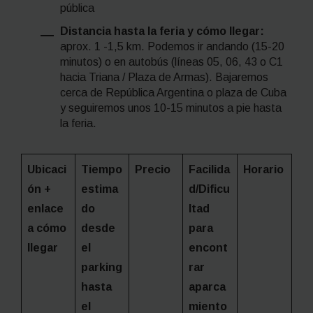
pública
Distancia hasta la feria y cómo llegar:
aprox. 1 -1,5 km. Podemos ir andando (15-20
minutos) o en autobús (líneas 05, 06, 43 o C1
hacia Triana / Plaza de Armas). Bajaremos
cerca de República Argentina o plaza de Cuba
y seguiremos unos 10-15 minutos a pie hasta
la feria.
Ubicaci
Tiempo
Precio
Facilida
Horario
ón +
estima
d/Dificu
enlace
do
ltad
a cómo
desde
para
llegar
el
encont
parking
rar
hasta
aparca
el
miento