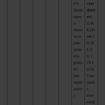
0 h
resi
Domi
dent
ngos
es:
y
0,45
festiv
€ (35
os:a
min.)
parc
0,75
amie
€ (1
nto
h) 1,
gratu
70 €
ito
(2 h)
(sin
Frac
regul
cione
ación
s
)
inter
medi