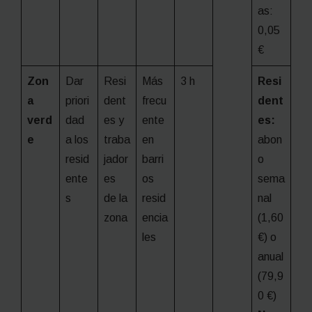
as:
0,05
€
Zon
Dar
Resi
Más
3 h
Resi
a
priori
dent
frecu
dent
verd
dad
es y
ente
es:
e
a los
traba
en
abon
resid
jador
barri
o
ente
es
os
sema
s
de la
resid
nal
zona
encia
(1,60
les
€) o
anual
(79,9
0 €)