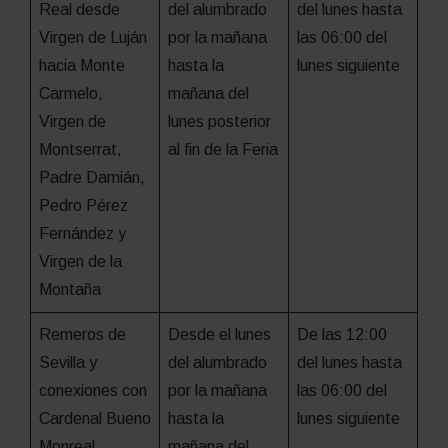
Real desde
del alumbrado
del lunes hasta
Virgen de Luján
por la mañana
las 06:00 del
hacia Monte
hasta la
lunes siguiente
Carmelo,
mañana del
Virgen de
lunes posterior
Montserrat,
al fin de la Feria
Padre Damián,
Pedro Pérez
Fernández y
Virgen de la
Montaña
Remeros de
Desde el lunes
De las 12:00
Sevilla y
del alumbrado
del lunes hasta
conexiones con
por la mañana
las 06:00 del
Cardenal Bueno
hasta la
lunes siguiente
Monreal
mañana del