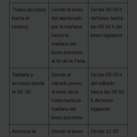
Triana (accesos
Desde el lunes
De las 08:00 h
hasta el
del alumbrado
del lunes hasta
recinto)
por la mañana
las 08:00 h del
hasta la
lunes siguiente
mañana del
lunes posterior
al fin de la Feria
Tablada y
Desde el
De las 08:00 h
accesos desde
sábado previo
del sábado
la SE-30
al inicio de la
hasta las 08:00
Feria hasta la
h del lunes
mañana del
siguiente
lunes posterior
Accesos al
Desde el lunes
De las 12:00