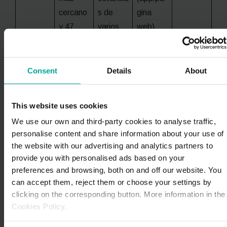
cercano
s de
gina
y 47
varios
web)
minutos
días
desde el
durante
más
la Feria
Consent
Details
About
lejano.
de Abril
En
This website uses cookies
transpor
We use our own and third-party cookies to analyse traffic,
te
personalise content and share information about your use of
público
the website with our advertising and analytics partners to
se tarda
provide you with personalised ads based on your
una
preferences and browsing, both on and off our website. You
can accept them, reject them or choose your settings by
media
clicking on the corresponding button. More information in the
de poco
Cookies Policy.
más de
15