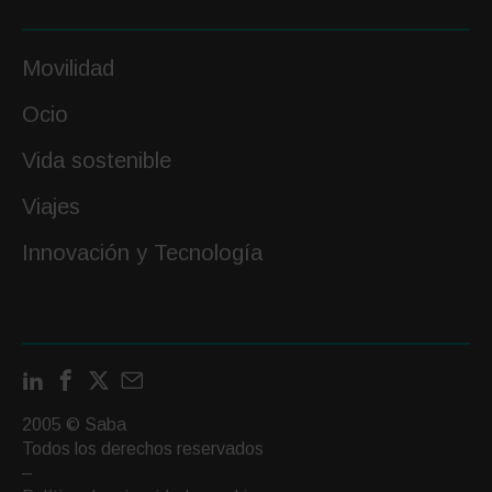
Movilidad
Ocio
Vida sostenible
Viajes
Innovación y Tecnología
LinkedIn
Facebook
X
Contactar
por
2005 © Saba
email
Todos los derechos reservados
–