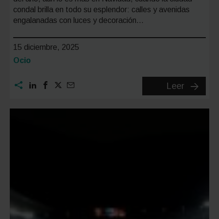
condal brilla en todo su esplendor: calles y avenidas
engalanadas con luces y decoración…
15 diciembre, 2025
Categoría:
Ocio
Barcelo
Leer
en
Navidad
con
niños:
planes,
luces
y
activida
para