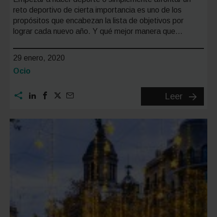
reto deportivo de cierta importancia es uno de los
propósitos que encabezan la lista de objetivos por
lograr cada nuevo año. Y qué mejor manera que…
29 enero, 2020
Categoría:
Ocio
Maratón
Leer
Zurich
de
Sevilla
2020