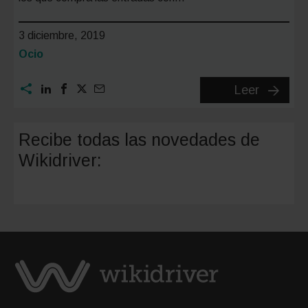
3 diciembre, 2019
Categoría:
Ocio
Disfruta
Leer
del
fútbol
Recibe todas las novedades de
sin
Wikidriver:
preocup
por
aparcar