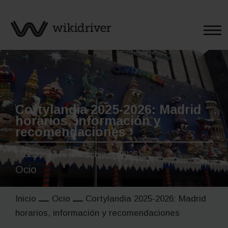
Saltar
al
contenido
Cortylandia 2025-2026: Madrid
horarios, información y
recomendaciones
sábado, 22 de noviembre de 2025
Ocio
Inicio
Ocio
Cortylandia 2025-2026: Madrid
horarios, información y recomendaciones