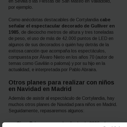
en Sevilla o las Fiestas de San Mateo en Valladolid,
por ejemplo.
Como anécdotas destacables de Cortylandia
cabe
señalar el espectacular decorado de Gulliver en
1985
, de dieciocho metros de altura y tres toneladas
de peso, el uso de más de 42.000 puntos de LED en
algunos de sus decorados o quién hay detrás de la
exitosa canción que acompaña los espectáculos,
compuesta por Álvaro Nieto en los años 70 (autor de
temas como
Gavilán o paloma
) y por su hijo en la
actualidad, e interpretada por Pablo Abraira.
Otros planes para realizar con niños
en Navidad en Madrid
Además de asistir al espectáculo de Cortylandia, hay
muchos otros planes de Navidad para niños en Madrid.
Seguidamente, repasaremos algunos:
Circo Price:
como cada año desde 2006, el