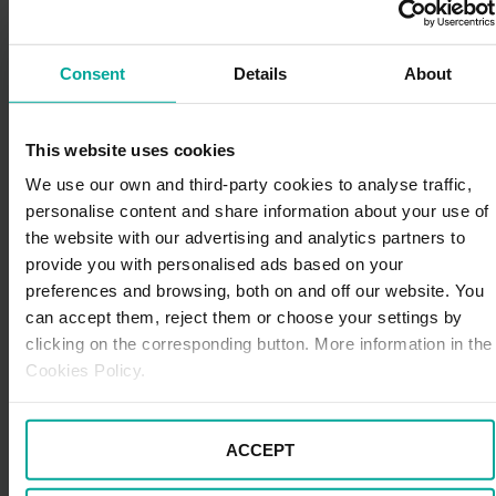
Teatro Circo Price trae a Madrid su montaje
navideño para disfrutar en familia. En la temporada
2025-2026 presenta el espectáculo “Sueña
Consent
Details
About
despierto”, en el que un grupo de niños se pierde
en un bosque la noche de Navidad y descubre un
circo mágico lleno de acrobacias, música y humor.
This website uses cookies
El show se representa en el Teatro Circo Price
(ronda de Atocha, 35) del 21 de noviembre de
We use our own and third-party cookies to analyse traffic,
2025 al 6 de enero de 2026, de martes a domingo,
personalise content and share information about your use of
con funciones de alrededor de 105 minutos y pases
the website with our advertising and analytics partners to
especiales accesibles algunos días.
provide you with personalised ads based on your
preferences and browsing, both on and off our website. You
Peque Navidad Madrid
:
otra propuesta estrella
para que los más pequeños disfruten de la Navidad
can accept them, reject them or choose your settings by
la encontramos en la Comunidad de Madrid, con un
clicking on the corresponding button. More information in the
gran parque temático navideño que incluye la Casa
Cookies Policy.
de Papá Noel, la del Rey Mago, talleres,
actividades y espectáculos familiares. Actualmente
cuenta con dos sedes principales: el campamento
ACCEPT
de Valle Abedules (Bustarviejo) y el parque de
aventuras en Brunete, que ofrecen experiencias