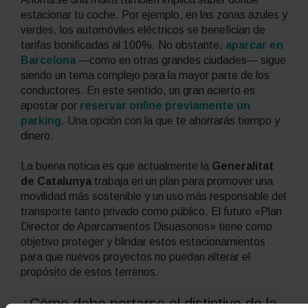
estacionar tu coche. Por ejemplo, en las zonas azules y
verdes, los automóviles eléctricos se benefician de
tarifas bonificadas al 100%. No obstante,
aparcar en
Barcelona
—como en otras grandes ciudades— sigue
siendo un tema complejo para la mayor parte de los
conductores. En este sentido, un gran acierto es
apostar por
reservar online previamente un
parking
. Una opción con la que te ahorrarás tiempo y
dinero.
La buena noticia es que actualmente la
Generalitat
de Catalunya
trabaja en un plan para promover una
movilidad más sostenible y un uso más responsable del
transporte tanto privado como público. El futuro «Plan
Director de Aparcamientos Disuasorios» tiene como
objetivo proteger y blindar estos estacionamientos
para que nuevos proyectos no puedan alterar el
propósito de estos terrenos.
¿Cómo debe portarse el distintivo de la