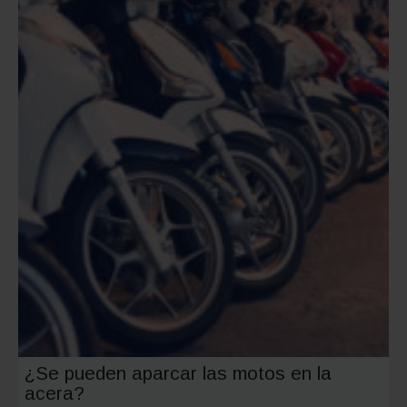
nuevos
operado
de
Alta
Velocid
¿Se pueden aparcar las motos en la
acera?