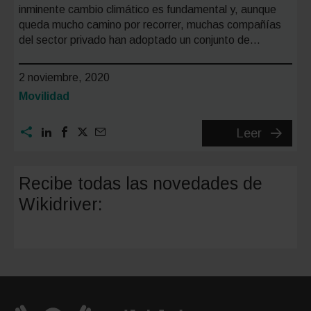
inminente cambio climático es fundamental y, aunque
queda mucho camino por recorrer, muchas compañías
del sector privado han adoptado un conjunto de…
2 noviembre, 2020
Categoría:
Movilidad
¿Qué
Leer
pueden
hacer
Recibe todas las novedades de
las
Wikidriver:
empres
para
fomenta
la
movilid
sostenib