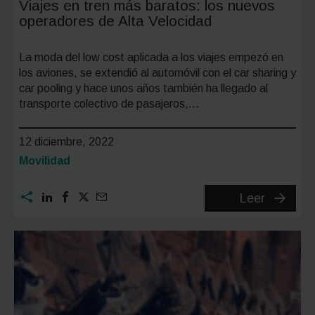
Viajes en tren más baratos: los nuevos
operadores de Alta Velocidad
La moda del low cost aplicada a los viajes empezó en
los aviones, se extendió al automóvil con el car sharing y
car pooling y hace unos años también ha llegado al
transporte colectivo de pasajeros,…
12 diciembre, 2022
Categoría:
Movilidad
Viajes
Leer
en
tren
más
baratos:
los