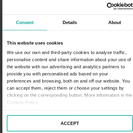
DGT?
No es obligatorio llevar la etiqueta, pero desde
Wikidriver
te recomendamos colocarlo en el cristal
Consent
Details
About
delantero con el objetivo de facilitar la labor de la
Guardia Urbana que, durante un control, podrá
comprobar la matrícula de tu vehículo y contrastarla
This website uses cookies
con la base de datos de la DGT.
We use our own and third-party cookies to analyse traffic,
personalise content and share information about your use of
¿Existen incentivos para desguazar un coche
the website with our advertising and analytics partners to
antiguo?
Impulsar una movilidad más limpia y amigable
con el planeta seguirá siendo prioridad para las
provide you with personalised ads based on your
grandes ciudades. En este caso, el Àrea Metropolitana
preferences and browsing, both on and off our website. You
de Barcelona pone a disposición de todos los usuarios
can accept them, reject them or choose your settings by
de vehículos de turismo contaminantes con interés en
clicking on the corresponding button. More information in the
darlo de baja
una tarjeta personal que permite a
Cookies Policy.
su portador desplazarse gratuitamente durante
tres años
en las seis zonas de transporte público
integrado. Para beneficiarse de la
T-Verda
es
ACCEPT
necesario haber dado de baja el coche seis meses
antes de solicitarla y no se podrá adquirir un vehículo