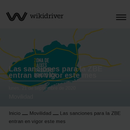
Saltar
al
contenido
Las sanciones para la ZBE
entran en vigor este mes
lunes, 21 de septiembre de 2020
Movilidad
Inicio
Movilidad
Las sanciones para la ZBE
entran en vigor este mes