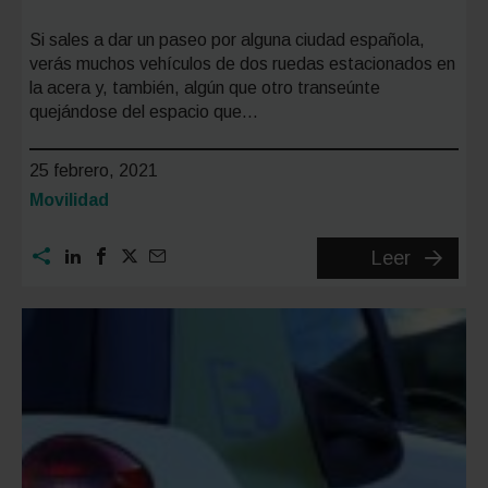
Si sales a dar un paseo por alguna ciudad española,
verás muchos vehículos de dos ruedas estacionados en
la acera y, también, algún que otro transeúnte
quejándose del espacio que…
25 febrero, 2021
Categoría:
Movilidad
¿Se
Leer
pueden
aparcar
las
motos
en
la
acera?