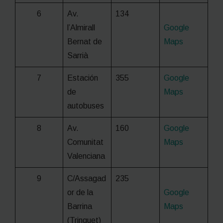
6
Av.
134
l’Almirall
Google
Bernat de
Maps
Sarrià
7
Estación
355
Google
de
Maps
autobuses
8
Av.
160
Google
Comunitat
Maps
Valenciana
9
C/Assagad
235
or de la
Google
Barrina
Maps
(Trinquet)