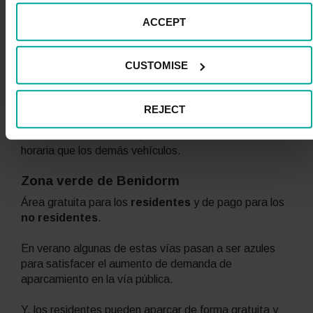
previo pago de la tasa correspondiente.
ACCEPT
Los
residentes
tienen un tratamiento especial de
tiempo de regulación dentro de las zonas identificadas
CUSTOMISE
como A y B. Para ellos, en estas zonas, el horario es
de lunes a viernes de 10h a 13h; sábados de 10h a
13h; y domingos y festivos gratis.
REJECT
En el resto de zona azul, tienen la misma limitación
horaria que los demás vehículos.
Zona verde de Benidorm
Área gratuita para los
residentes
y de pago para los
no residentes
.
En verano algunas de estas vías pasan a ser azules
para satisfacer el aumento de demanda de
aparcamiento en la vía pública.
Y, los residentes pueden aparcar de forma gratuita y