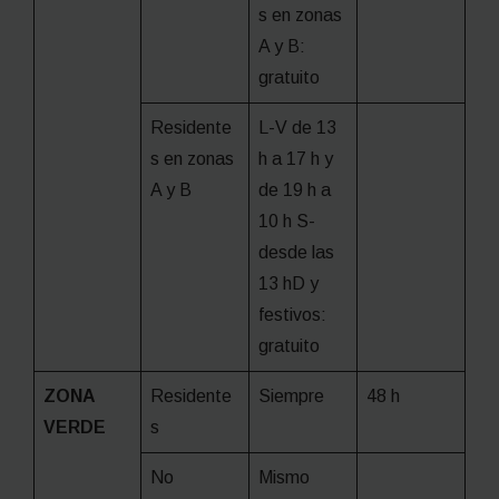
s en zonas
A y B:
gratuito
Residente
L-V de 13
s en zonas
h a 17 h y
A y B
de 19 h a
10 h S-
desde las
13 hD y
festivos:
gratuito
ZONA
Residente
Siempre
48 h
VERDE
s
No
Mismo