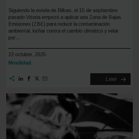
Siguiendo la estela de Bilbao, el 15 de septiembre
pasado Vitoria empezó a aplicar una Zona de Bajas
Emisiones (ZBE) para reducir la contaminación
ambiental, luchar contra el cambio climático y velar
por…
22 octubre, 2025
Categoría:
Movilidad
Zona
Leer
de
Bajas
Emision
Vitoria:
normati
mapa