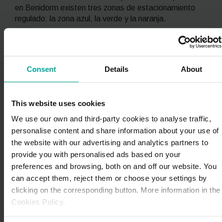
en Benidorm existen tres zonas de estacionamiento
regulado: la zona azul, la verde y la naranja.
Zona Azul
Área destinada a la alta rotación de vehículos.
Consent
Details
About
Esta zona está activa de lunes a viernes de 9h a 14h y
de 16h a 20h; sábados solo en horario de mañana, de
9h a 14h; y, domingos y festivos el aparcamiento es
This website uses cookies
gratuito.
We use our own and third-party cookies to analyse traffic,
personalise content and share information about your use of
Sin embargo en verano, es decir,
del 1 de junio al 30
the website with our advertising and analytics partners to
de septiembre,
el horario se amplía ligeramente
pasando a terminar de lunes a viernes a las 21h.
provide you with personalised ads based on your
Además, durante este periodo, ciertas calles de la
preferences and browsing, both on and off our website. You
playa de Levante (C/Ibiza, Lepanto, Gerona, Av. de
can accept them, reject them or choose your settings by
Cuenca y C/Mallorca) y de Poniente (Av. Vicente Llorca
clicking on the corresponding button. More information in the
y Av. de Xixó) también pasan a ser zona azul.
Cookies Policy.
El tiempo máximo de estacionamiento es de 2 h,