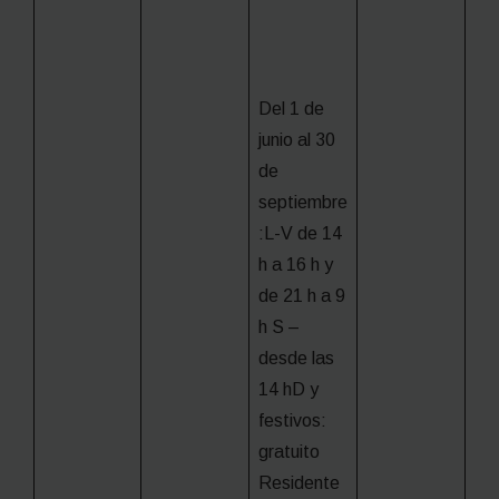
Del 1 de
junio al 30
de
septiembre
:L-V de 14
h a 16 h y
de 21 h a 9
h S –
desde las
14 hD y
festivos:
gratuito
Residente