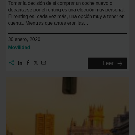
Tomar la decisión de si comprar un coche nuevo o
decantarse por el renting es una elección muy personal.
El renting es, cada vez más, una opción muy a tener en
cuenta. Mientras que antes eran las…
30 enero, 2020
Categoría:
Movilidad
¿Rentin
Leer
o
compra
Qué
saber
antes
de
adquirir
un