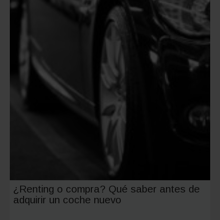
y
consejo
para
circular
¿Renting o compra? Qué saber antes de
adquirir un coche nuevo