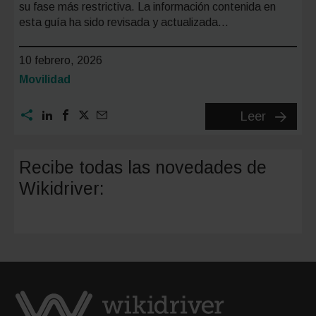
su fase más restrictiva. La información contenida en
esta guía ha sido revisada y actualizada…
10 febrero, 2026
Categoría:
Movilidad
Todo
Leer
sobre
Madrid
Recibe todas las novedades de
Central:
Wikidriver:
acceso,
restricc
y
aparcam