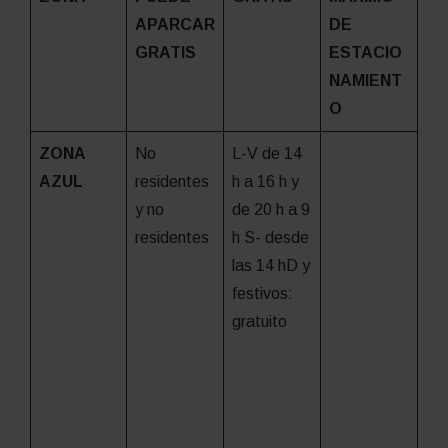
APARCAR
DE
GRATIS
ESTACIO
NAMIENT
O
ZONA
No
L-V de 14
AZUL
residentes
h a 16 h y
y no
de 20 h a 9
residentes
h S- desde
las 14 hD y
festivos:
gratuito