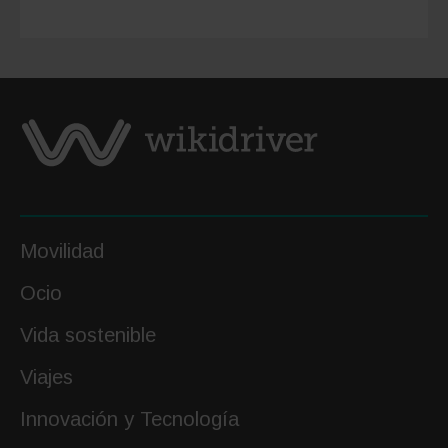
realidad
y
escenar
futuros
Movilidad
Ocio
Vida sostenible
Viajes
Innovación y Tecnología