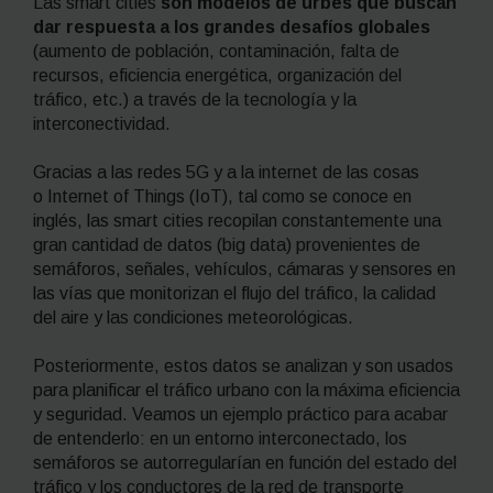
Las
smart cities
son modelos de urbes que buscan
dar respuesta a los grandes desafíos globales
(aumento de población, contaminación, falta de
recursos, eficiencia energética, organización del
tráfico, etc.) a través de la tecnología y la
interconectividad.
Gracias a las redes 5G y a la internet de las cosas
o
Internet of Things
(IoT)
, tal
como se conoce en
inglés, las
smart cities
recopilan constantemente una
gran cantidad de datos (
big data
) provenientes de
semáforos, señales, vehículos, cámaras y sensores en
las vías que monitorizan el flujo del tráfico, la calidad
del aire y las condiciones meteorológicas.
Posteriormente, estos datos se analizan y son usados
para planificar el tráfico urbano con la máxima eficiencia
y seguridad. Veamos un ejemplo práctico para acabar
de entenderlo: en un entorno interconectado, los
semáforos se autorregularían en función del estado del
tráfico y los conductores de la red de transporte