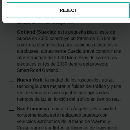
residuos soterrados y la aplicación de sensores
LED que controlan el tráfico, la calidad del aire, el
REJECT
volumen de peatones y regulan la iluminación de la
ciudad de forma inteligente.
Gotland (Suecia):
esta pequeña isla al este de
Suecia en 2020
construyó un tramo de 1,6 km de
carretera electrificada para camiones eléctricos y
autobuses; actualmente Suecia prevé construir una
infraestructura de 2.000 kilómetros de carreteras
eléctricas antes de 2030 dentro del proyecto
SmartRoad Gotland
.
Nueva York:
la ciudad de los rascacielos utiliza
tecnología para mejorar la fluidez del tráfico y y una
red de semáforos inteligentes que ajustan los
tiempos de luz en función del tráfico en tiempo real.
San Francisco:
como Los Ángeles, esta ciudad
norteamericana está realizando pruebas con
vehículos autónomos de la mano de Waymo y
Cruise para crear flotas autónomas de transporte