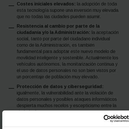
Costes iniciales elevados:
la adopción de toda
esta tecnología supone una inversión muy elevada
que no todas las ciudades pueden asumir.
Resistencia al cambio por parte de la
ciudadanía y/o la Administración:
la aceptación
social, tanto por parte del ciudadano individual
como de la Administración, es también
fundamental para adoptar este nuevo modelo de
movilidad inteligente y sostenible. Actualmente los
vehículos autónomos, la monitarización continua y
el uso de datos personales no son bien vistos por
un porcentaje de población muy elevado.
Protección de datos y ciberseguridad:
igualmente, la vulnerabilidad ante la violación de
datos personales y posibles ataques informáticos
despierta muchos recelos y escepticismo entre la
ciudadanía.
Ejemplos de ciudades que lideran la