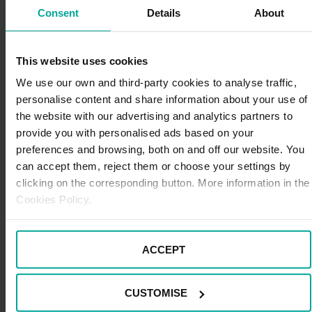
movilidad inteligente
Consent
Details
About
Actualmente no existe aún en el mundo una ciudad
plenamente 100 %
smart city
, pero sí que
This website uses cookies
encontramos numerosos casos de éxito de urbes que
están aplicando una movilidad inteligente que pueden
We use our own and third-party cookies to analyse traffic,
servir de inspiración a iniciativas como MOVINN.
personalise content and share information about your use of
the website with our advertising and analytics partners to
Seguidamente, repasaremos algunos ejemplos:
provide you with personalised ads based on your
preferences and browsing, both on and off our website. You
Singapur:
la ciudad asiática ha
aplicado diversas
can accept them, reject them or choose your settings by
tecnologías para reducir la congestión del tráfico,
clicking on the corresponding button. More information in the
mejorar la movilidad urbana y promover el uso de
Cookies Policy.
vehículos autónomos.
Barcelona:
la capital catalana destaca por sus
iniciativas de ecomovilidad como el sistema de
ACCEPT
bicis públicas compartidas Bicing (pionero en el
Estado español) y su flota de autobuses urbanos
electrificados. Otros ejemplos de
smart mobility
en
CUSTOMISE
Barcelona son el servicio de gestión inteligente de