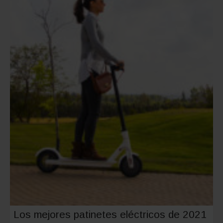
por
qué
cada
vez
se
venden
más
Los mejores patinetes eléctricos de 2021