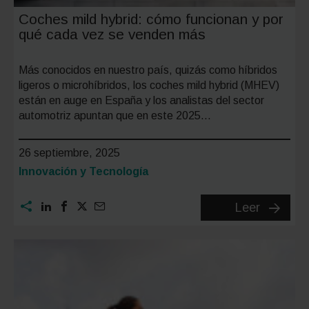
Coches mild hybrid: cómo funcionan y por
qué cada vez se venden más
Más conocidos en nuestro país, quizás como híbridos
ligeros o microhíbridos, los coches mild hybrid (MHEV)
están en auge en España y los analistas del sector
automotriz apuntan que en este 2025…
26 septiembre, 2025
Categoría:
Innovación y Tecnología
Coches
Leer
mild
hybrid:
cómo
funcion
y