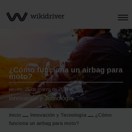
Saltar
al
contenido
¿Cómo funciona un airbag para
moto?
jueves, 25 de marzo de 2021
Innovación y Tecnología
Inicio
Innovación y Tecnología
¿Cómo
funciona un airbag para moto?