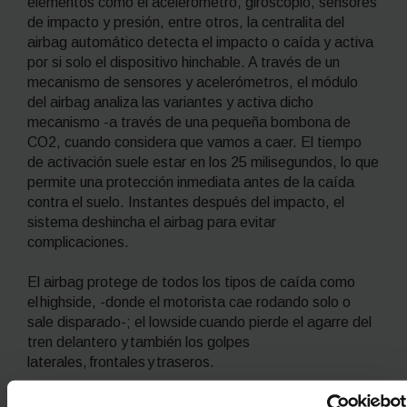
elementos como el acelerómetro, giroscopio, sensores
de impacto y presión, entre otros, la centralita del
airbag automático detecta el impacto o caída y activa
por si solo el dispositivo hinchable. A través de un
mecanismo de sensores y acelerómetros, el módulo
del airbag analiza las variantes y activa dicho
mecanismo -a través de una pequeña bombona de
CO2, cuando considera que vamos a caer. El tiempo
de activación suele estar en los 25 milisegundos, lo que
permite una protección inmediata antes de la caída
contra el suelo. Instantes después del impacto, el
sistema deshincha el airbag para evitar
complicaciones.
El airbag protege de todos los tipos de caída como
el
highside
, -donde el motorista cae rodando solo o
sale disparado-; el
lowside
cuando pierde el agarre del
tren delantero y también los golpes
laterales, frontales y traseros.
A nivel económico, el precio de los chalecos y