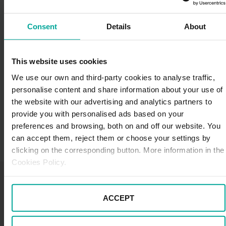
chaquetas con airbag oscila entre los 400 y los 2.000
euros en función del accionamiento (mecánico o
Consent
Details
About
automático), el fabricante o el nivel de protección,
entre otras características.
This website uses cookies
En un momento
con tantos vehículos de dos ruedas en
circulación
, su protección debe ser una prioridad.
We use our own and third-party cookies to analyse traffic,
personalise content and share information about your use of
the website with our advertising and analytics partners to
provide you with personalised ads based on your
preferences and browsing, both on and off our website. You
can accept them, reject them or choose your settings by
clicking on the corresponding button. More information in the
Cookies Policy.
También te puede gustar
ACCEPT