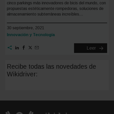
cinco parkings más innovadores de bicis del mundo, con
propuestas estéticamente rompedoras, soluciones de
almacenamiento subterráneas increíbles…
30 septiembre, 2021
Categoría:
Innovación y Tecnología
Los
Leer
5
parking
Recibe todas las novedades de
más
Wikidriver:
innovad
de
biciclet
(2ª
parte)