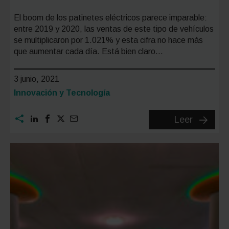
El boom de los patinetes eléctricos parece imparable:
entre 2019 y 2020, las ventas de este tipo de vehículos
se multiplicaron por 1.021% y esta cifra no hace más
que aumentar cada día. Está bien claro…
3 junio, 2021
Categoría:
Innovación y Tecnología
Los
Leer
mejores
patinete
eléctric
de
2021