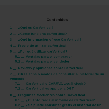
Contenidos
1
¿Qué es CarVertical?
2
¿Cómo funciona carVertical?
3
¿Qué información ofrece CarVertical?
4
Precio de utilizar carVertical
5
¿Por qué utilizar carVertical?
5.1
Ventajas para el comprador
5.2
Ventajas para el vendedor
6
Reviews y opiniones sobre CarVertical
7
Otras apps o modos de consultar el historial de un
vehículo
7.1
CarVertical o CARFAX, ¿cuál elegir?
7.2
CarVertical vs app de la DGT
8
Preguntas frecuentes sobre CarVertical
8.1
¿Cuánto tarda el informe de CarVertical?
8.2
¿Se puede consultar gratis el historial de un