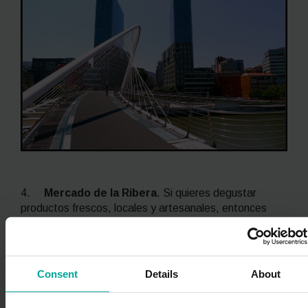
4.
Mercado de la Ribera
. Si quieres degustar
productos frescos, locales y artesanales, entonces
debes visitar el Mercado de la Ribera. Para acceder a
él puedes dejar tu coche en un
parking público en
Bilbao centro
o
reservar una plaza de parking en
Bilbao
y caminar solo durante 8 minutos.
Consent
Details
About
El mercado cuenta con 10 000 metros cuadrados. En