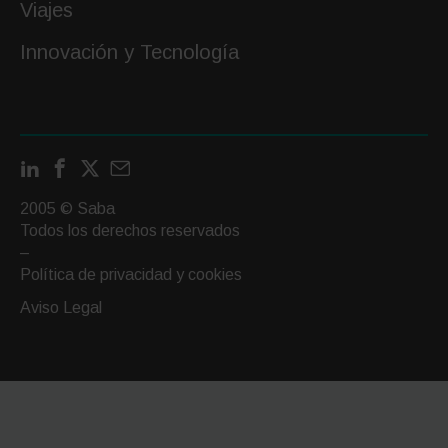
Viajes
Innovación y Tecnología
LinkedIn
Facebook
X
Contactar
por
2005 © Saba
email
Todos los derechos reservados
–
Política de privacidad y cookies
Aviso Legal