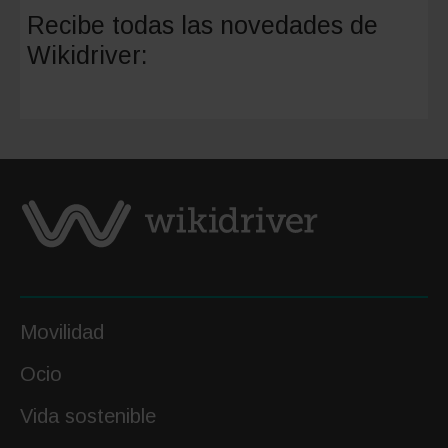
mejor
Recibe todas las novedades de
escapa
Wikidriver:
para
final
del
verano
Movilidad
Ocio
Vida sostenible