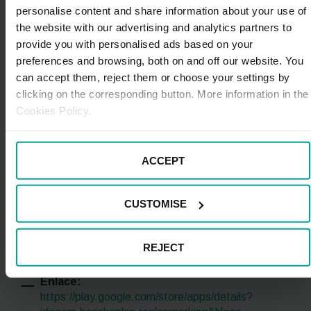
n_US&pli=1
personalise content and share information about your use of
the website with our advertising and analytics partners to
provide you with personalised ads based on your
Real Car Parking
preferences and browsing, both on and off our website. You
Real Car Parking ofrece escenarios realistas centrados
can accept them, reject them or choose your settings by
en
maniobras de aparcamiento y circulación
clicking on the corresponding button. More information in the
básica
.
Cookies Policy.
Precio:
gratis (con compras dentro de la app)
Puntuación:
6/10
ACCEPT
Críticas:
correcto para práctica básica;
experiencia repetitiva
CUSTOMISE
Dispositivo:
móvil (Android, iOS)
Compatibilidad VR:
no
REJECT
Modo online vs offline:
offline
Enlace:
https://play.google.com/store/apps/details?