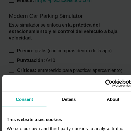
Enlace:
https://practicavial360.com
Modern Car Parking Simulator
Este simulador se enfoca en la
práctica del
estacionamiento y el control del vehículo a baja
velocidad
.
Precio:
gratis (con compras dentro de la app)
Puntuación:
6/10
Críticas:
entretenido para practicar aparcamiento;
limitado en contenido
Dispositivo:
móvil (Android, iOS)
Compatibilidad VR:
no
Consent
Details
About
Modo online vs offline:
offline
Enlace:
This website uses cookies
https://play.google.com/store/apps/details?
id=com.twg.driving.school.car.parking.games&hl=e
We use our own and third-party cookies to analyse traffic,