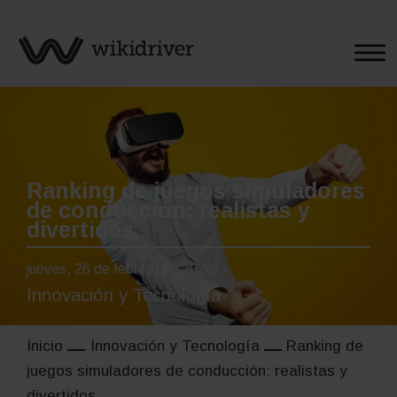
Saltar
al
contenido
Ranking de juegos simuladores
de conducción: realistas y
divertidos
jueves, 26 de febrero de 2026
Innovación y Tecnología
Inicio
Innovación y Tecnología
Ranking de
juegos simuladores de conducción: realistas y
divertidos