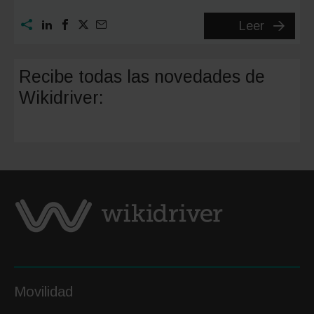
Asisten
Leer
de
velocid
Recibe todas las novedades de
inteligen
Wikidriver:
¿qué
es
y
cuándo
será
obligato
Movilidad