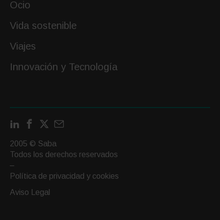
Ocio
Vida sostenible
Viajes
Innovación y Tecnología
LinkedIn
Facebook
X
Contactar
por
2005 © Saba
email
Todos los derechos reservados
–
Política de privacidad y cookies
Aviso Legal