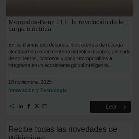
Mercedes-Benz ELF: la revolución de la
carga eléctrica
En las últimas dos décadas, los sistemas de recarga
eléctrica han experimentado notables mejoras, pasando
de ser lentos, costosos y poco interoperables a
integrarse en un ecosistema global inteligente,…
18 noviembre, 2025
Categoría:
Innovación y Tecnología
Mercede
Leer
Benz
ELF:
Recibe todas las novedades de
la
Wikidriver: