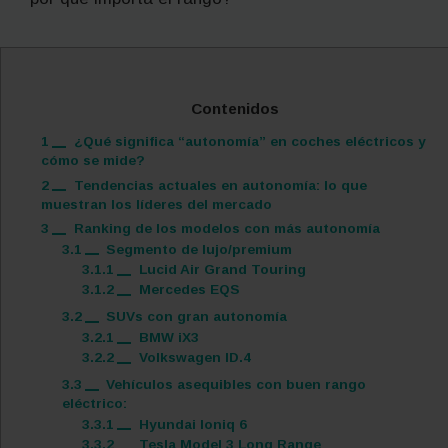
Contenidos
1
¿Qué significa “autonomía” en coches eléctricos y
cómo se mide?
2
Tendencias actuales en autonomía: lo que
muestran los líderes del mercado
3
Ranking de los modelos con más autonomía
3.1
Segmento de lujo/premium
3.1.1
Lucid Air Grand Touring
3.1.2
Mercedes EQS
3.2
SUVs con gran autonomía
3.2.1
BMW iX3
3.2.2
Volkswagen ID.4
3.3
Vehículos asequibles con buen rango
eléctrico:
3.3.1
Hyundai Ioniq 6
3.3.2
Tesla Model 3 Long Range