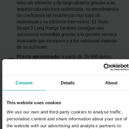
vehículo eficiente y de largo alcance gracias a su
arquitectura eléctrica optimizada, su aerodinámica
de coeficiente de resistencia muy bajo de
resistencia y su eficiente tren motriz. El Tesla
Model 3 Long Range también consigue una
autonomía extendida gracias a la gestión térmica
avanzada que incorpora y a los continuas mejoras
de su
software
.
Precio aproximado:
a partir de 39.990 euros,
según estimaciones de los medios especializados,
no información publicada oficialmente por Tesla.
Enlace a su
ficha técnica
:
Tesla Model 3 Long
Consent
Details
About
Range
This website uses cookies
We use our own and third-party cookies to analyse traffic,
personalise content and share information about your use of
the website with our advertising and analytics partners to