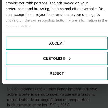
provide you with personalised ads based on your
preferences and browsing, both on and off our website. You
can accept them, reject them or choose your settings by
clicking on the corresponding button. More information in the
Cookies Policy.
Factores que influyen en la
ACCEPT
autonomía
Además de la capacidad de la batería y de la eficiencia
CUSTOMISE
energética, hay otros factores que afectan a la
autonomía de un coche eléctrico. A continuación, los
examinaremos:
REJECT
Temperatura exterior
Las condiciones ambientales tienen incidencia directa
sobre la batería del automóvil, ya que esta funciona
mejor dentro de un rango óptimo de temperatura,
habitualmente entre los 15°C y 30° C.