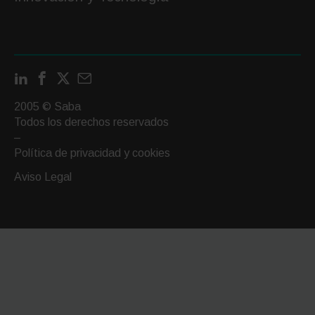
LinkedIn
Facebook
X
Contactar
por
2005 © Saba
email
Todos los derechos reservados
–
Política de privacidad y cookies
Aviso Legal