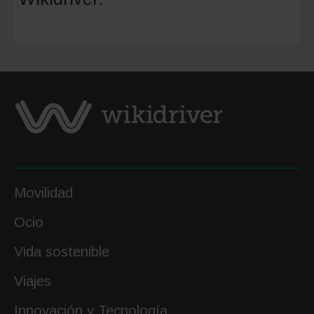
revoluci
de
la
carga
eléctric
Movilidad
Ocio
Vida sostenible
Viajes
Innovación y Tecnología